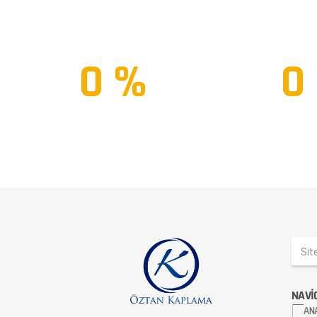
MÜŞTERİ MEMNUNİYETİ
KURUMS
0
 %
0
HER GEÇEN GÜN DAHA İYİYE...
BİZİ TERCİH
NAVİ
AN