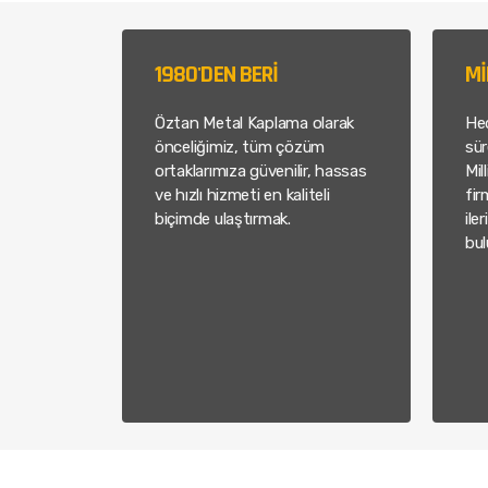
1980'DEN BERİ
Mİ
Öztan Metal Kaplama olarak
He
önceliğimiz, tüm çözüm
sür
ortaklarımıza güvenilir, hassas
Mil
ve hızlı hizmeti en kaliteli
fir
biçimde ulaştırmak.
ile
bul