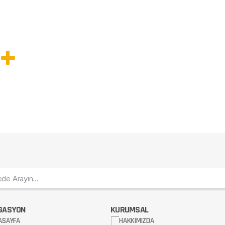
AL FİRMA
 +
 ETTİ...
GASYON
KURUMSAL
ASAYFA
HAKKIMIZDA