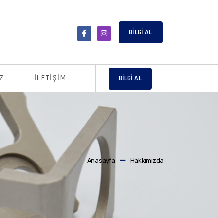
BİLGİ AL
Z
İLETIŞIM
BİLGİ AL
Anasayfa
Hakkımızda