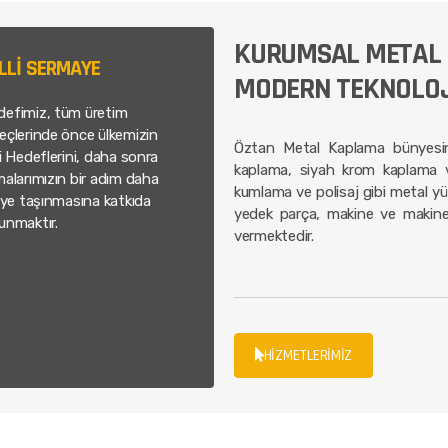
KURUMSAL METAL 
LLİ SERMAYE
MODERN TEKNOLOJİL
defimiz, tüm üretim
eçlerinde önce ülkemizin
Öztan Metal Kaplama bünyesin
li Hedeflerini, daha sonra
kaplama, siyah krom kaplama ve
malarımızın bir adım daha
kumlama ve polisaj gibi metal yü
riye taşınmasına katkıda
yedek parça, makine ve makine 
unmaktır.
vermektedir.
HİZMETLERİMİZ